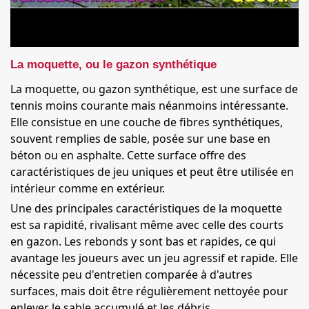
La moquette, ou le gazon synthétique
La moquette, ou gazon synthétique, est une surface de
tennis moins courante mais néanmoins intéressante.
Elle consistue en une couche de fibres synthétiques,
souvent remplies de sable, posée sur une base en
béton ou en asphalte. Cette surface offre des
caractéristiques de jeu uniques et peut être utilisée en
intérieur comme en extérieur.
Une des principales caractéristiques de la moquette
est sa rapidité, rivalisant même avec celle des courts
en gazon. Les rebonds y sont bas et rapides, ce qui
avantage les joueurs avec un jeu agressif et rapide. Elle
nécessite peu d'entretien comparée à d'autres
surfaces, mais doit être régulièrement nettoyée pour
enlever le sable accumulé et les débris.