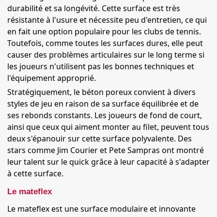
durabilité et sa longévité. Cette surface est très
résistante à l'usure et nécessite peu d'entretien, ce qui
en fait une option populaire pour les clubs de tennis.
Toutefois, comme toutes les surfaces dures, elle peut
causer des problèmes articulaires sur le long terme si
les joueurs n'utilisent pas les bonnes techniques et
l'équipement approprié.
Stratégiquement, le béton poreux convient à divers
styles de jeu en raison de sa surface équilibrée et de
ses rebonds constants. Les joueurs de fond de court,
ainsi que ceux qui aiment monter au filet, peuvent tous
deux s'épanouir sur cette surface polyvalente. Des
stars comme Jim Courier et Pete Sampras ont montré
leur talent sur le quick grâce à leur capacité à s'adapter
à cette surface.
Le mateflex
Le mateflex est une surface modulaire et innovante