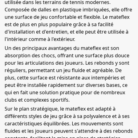
utilisée dans les terrains de tennis modernes.
Composée de dalles en plastique imbriquées, elle offre
une surface de jeu confortable et flexible. Le mateflex
est de plus en plus populaire grâce à sa facilité
d'installation et d'entretien, et elle peut être utilisée à
l'intérieur comme à l'extérieur.
Un des principaux avantages du mateflex est son
absorption des chocs, offrant une surface plus douce
pour les articulations des joueurs. Les rebonds y sont
réguliers, permettant un jeu fluide et agréable. De
plus, cette surface est résistante aux intempéries et
peut être installée rapidement sur diverses bases, ce
qui en fait une solution pratique pour de nombreux
clubs et complexes sportifs.
Sur le plan stratégique, le mateflex est adapté à
différents styles de jeu grâce à sa polyvalence et à ses
caractéristiques équilibrées. Les mouvements sont
fluides et les joueurs peuvent s'attendre à des rebonds