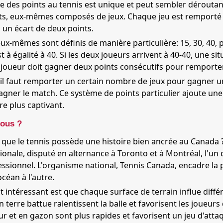
 des points au tennis est unique et peut sembler déroutan
ets, eux-mêmes composés de jeux. Chaque jeu est remport
c un écart de deux points.
eux-mêmes sont définis de manière particulière: 15, 30, 40, p
t à égalité à 40. Si les deux joueurs arrivent à 40-40, une s
 joueur doit gagner deux points consécutifs pour remporter 
il faut remporter un certain nombre de jeux pour gagner u
agner le match. Ce système de points particulier ajoute une 
re plus captivant.
vous ?
 que le tennis possède une histoire bien ancrée au Canada 
onale, disputé en alternance à Toronto et à Montréal, l'un 
fessionnel. L'organisme national, Tennis Canada, encadre la
céan à l'autre.
it intéressant est que chaque surface de terrain influe diff
n terre battue ralentissent la balle et favorisent les joueurs
ur et en gazon sont plus rapides et favorisent un jeu d'atta