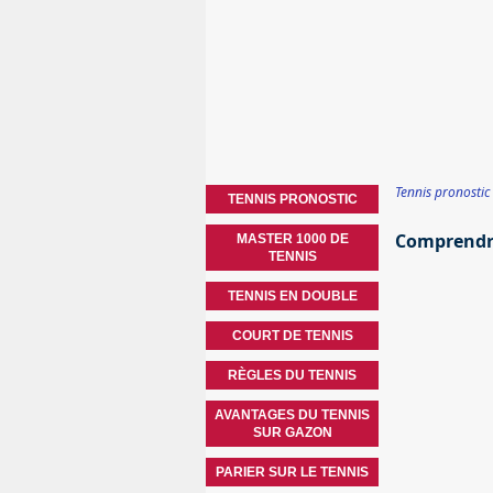
Tennis pronostic
TENNIS PRONOSTIC
Comprendre
MASTER 1000 DE
TENNIS
TENNIS EN DOUBLE
COURT DE TENNIS
RÈGLES DU TENNIS
AVANTAGES DU TENNIS
SUR GAZON
PARIER SUR LE TENNIS