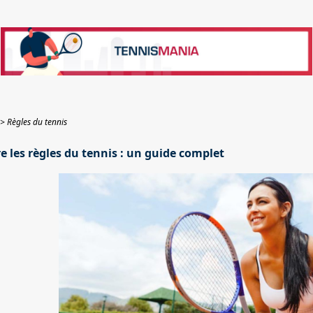
Règles du tennis
 les règles du tennis : un guide complet