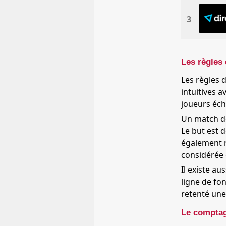
3
Les règles 
Les règles 
intuitives a
joueurs éch
Un match de
Le but est 
également re
considérée 
Il existe au
ligne de fon
retenté une 
Le comptag