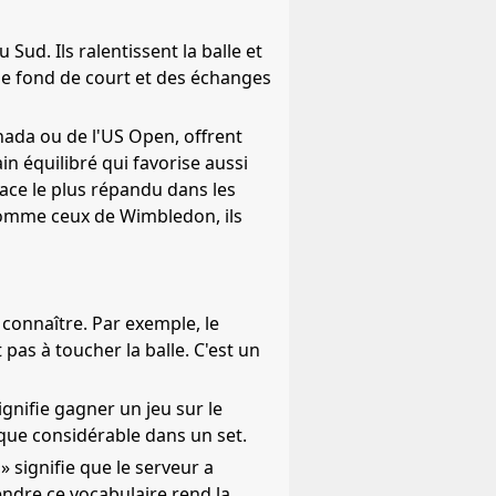
ud. Ils ralentissent la balle et
de fond de court et des échanges
ada ou de l'US Open, offrent
in équilibré qui favorise aussi
face le plus répandu dans les
comme ceux de Wimbledon, ils
connaître. Par exemple, le
pas à toucher la balle. C'est un
ignifie gagner un jeu sur le
ique considérable dans un set.
» signifie que le serveur a
ndre ce vocabulaire rend la