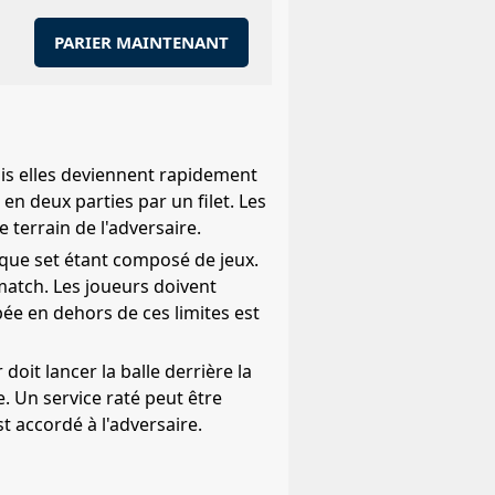
PARIER MAINTENANT
is elles deviennent rapidement
 en deux parties par un filet. Les
 terrain de l'adversaire.
aque set étant composé de jeux.
atch. Les joueurs doivent
pée en dehors de ces limites est
doit lancer la balle derrière la
e. Un service raté peut être
t accordé à l'adversaire.